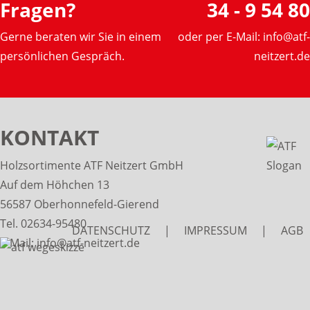
Fragen?
34 - 9 54 80
Gerne beraten wir Sie in einem
oder per E-Mail:
info@atf-
persönlichen Gespräch.
neitzert.de
KONTAKT
Holzsortimente ATF Neitzert GmbH
Auf dem Höhchen 13
56587 Oberhonnefeld-Gierend
Tel. 02634-95480
DATENSCHUTZ
|
IMPRESSUM
|
AGB
E-Mail:
info@atf-neitzert.de